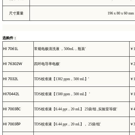
尺寸重量
196 x 80 x 60 mm
选购件：
HI 7061L
常规电极清洗液
，
500mL
，瓶装
'
￥
HI 76302W
四环电导率电极
'
￥
HI 7032L
TDS
校准液【
1382 ppm
，
500 mL
】
'
￥
HI70442L
TDS
校准液【
1500 ppm
，
500 mL
】
'
￥
HI 70038C
TDS
校准液【
6.44 ppt
，
20 mL
】
25
袋
/
组
,
实验室等级
'
￥
HI 70038P
TDS
校准液【
6.44 ppt
，
20 mL
】，
25
袋
/
组
'
￥