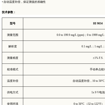
• 自动温度补偿，保证测值的准确性
技术参数：
型号
HI 9034
测量范围
0.0 to 199.9 mg/L (ppm)
；
0 to 1999 mg/L
解析度
0.1 mg/L
；
1 mg/L
测量精度
±1% F.S.
校准模式
手动单点校
温度补偿
自动温度补偿，
10 to 50°C
供电方式
1x 9 V
电池
使用环境
0 to 50°C
（
32 to 122°F
）