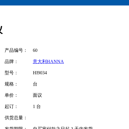
仪
产品编号：
60
品牌：
意大利HANNA
型号：
HI9034
规格：
台
单价：
面议
起订：
1 台
供货总量：
发货期限：
自买家付款之日起
3
天内发货