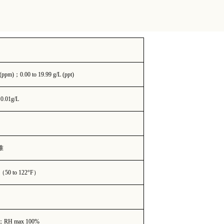
 (ppm)
；
0.00 to 19.99 g/L (ppt)
；
0.01g/L
准
（
50 to 122°F
）
；
RH max 100%