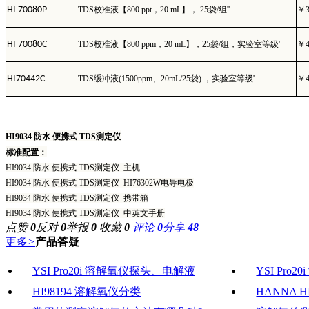
HI 70080P
TDS
校准液【
800 ppt
，
20 mL
】，
25
袋
/
组
''
￥
HI 70080C
TDS
校准液【
800 ppm
，
20 mL
】，
25
袋
/
组，实验室等级
'
￥
HI70442C
TDS
缓冲液
(1500ppm
、
20mL/25
袋
)
，实验室等级
'
￥
HI9034 防水 便携式 TDS测定仪
标准配置：
HI9034 防水 便携式 TDS测定仪 主机
HI9034 防水 便携式 TDS测定仪 HI76302W电导电极
HI9034 防水 便携式 TDS测定仪 携带箱
HI9034 防水 便携式 TDS测定仪 中英文手册
点赞
0
反对
0
举报
0
收藏
0
评论
0
分享
48
更多
>
产品答疑
YSI Pro20i 溶解氧仪探头、电解液
YSI Pr
HI98194 溶解氧仪分类
HANNA 