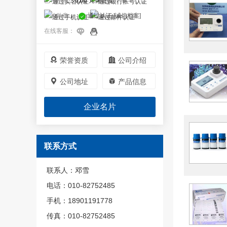
已 缴 纳：
0.00
元保证金
我的勋章：
通过认证
[诚信档案]
在线客服：


荣誉资质
公司介绍


公司地址
产品信息
企业名片
联系方式
联系人：邓雪
电话：010-82752485
手机：18901191778
传真：010-82752485