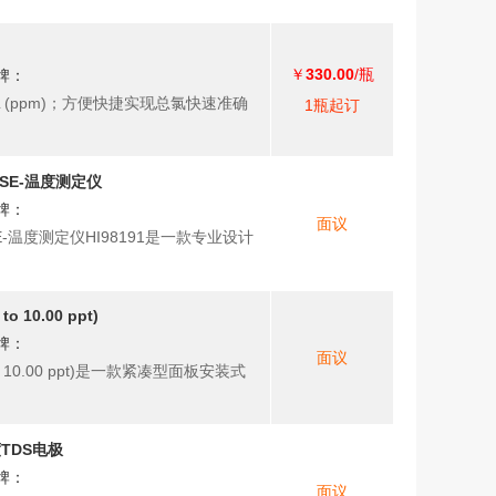
￥
330.00
/瓶
牌：
/L (ppm)；方便快捷实现总氯快速准确
1瓶起订
ISE-温度测定仪
牌：
面议
E-温度测定仪HI98191是一款专业设计
10.00 ppt)
牌：
面议
o 10.00 ppt)是一款紧凑型面板安装式
度TDS电极
牌：
面议