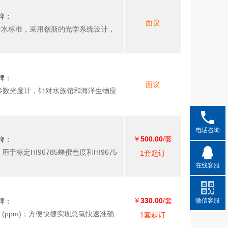
牌：
面议
P67防水标准，采用创新的光学系统设计，
牌：
面议
凑型多参数光度计，针对水族馆和海洋生物应
电话咨询
￥
500.00
/套
牌：
用于标定HI96785蜂蜜色度和HI9675
1套起订
在线客服
￥
330.00
/套
微信客服
牌：
/L (ppm)；方便快捷实现总氯快速准确
1套起订