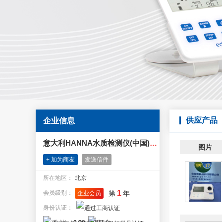
供应产品
企业信息
意大利HANNA水质检测仪(中国)服务中心 意大利HANNA
图片
+ 加为商友
发送信件
所在地区：
北京
1
会员级别：
第
年
企业会员
身份认证：