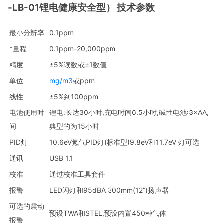
-LB-01锂电健康安全型） 技术参数
最小分辨率
0.1ppm
*量程
0.1ppm-20,000ppm
精度
±5%读数或±1数值
单位
mg/m3
或ppm
线性
±5%到100ppm
电池使用时
锂电:长达30小时,充电时间6.5小时,碱性电池:3×AA,
间
典型的为15小时
PID灯
10.6eV氪气PID灯(标准型)9.8eV和11.7eV 灯可选
通讯
USB 1.1
校准
通过校准工具套件
报警
LED闪灯和95dBA 300mm(12”)扬声器
可选的震动
预设TWA和STEL,预设内置450种气体
报警