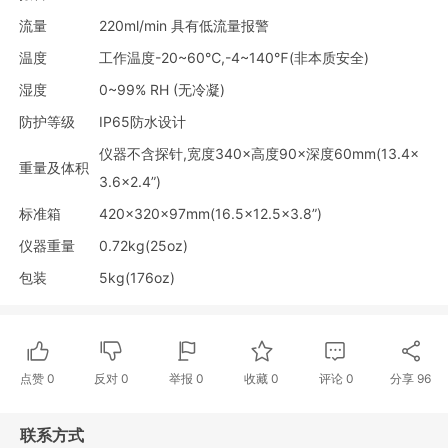
流量
220ml/min 具有低流量报警
温度
工作温度-20~60℃,-4~140℉(非本质安全)
湿度
0~99% RH (无冷凝)
防护等级
IP65防水设计
仪器不含探针,宽度340×高度90×深度60mm(13.4×
重量及体积
3.6×2.4”)
标准箱
420×320×97mm(16.5×12.5×3.8”)
仪器重量
0.72kg(25oz)
包装
5kg(176oz)
点赞
0
反对
0
举报 0
收藏 0
评论
0
分享
96
联系方式