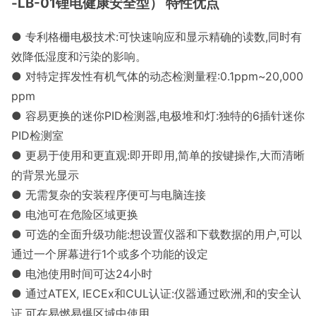
-LB-01锂电健康安全型） 特性优点
●
专利格栅电极技术:可快速响应和显示精确的读数,同时有
效降低湿度和污染的影响。
●
对特定挥发性有机气体的动态检测量程:0.1ppm~20,000
ppm
●
容易更换的迷你PID检测器,电极堆和灯:独特的6插针迷你
PID检测室
●
更易于使用和更直观:即开即用,简单的按键操作,大而清晰
的背景光显示
●
无需复杂的安装程序便可与电脑连接
●
电池可在危险区域更换
●
可选的全面升级功能:想设置仪器和下载数据的用户,可以
通过一个屏幕进行1个或多个功能的设定
●
电池使用时间可达24小时
●
通过ATEX, IECEx和CUL认证:仪器通过欧洲,和的安全认
证,可在易燃易爆区域中使用。