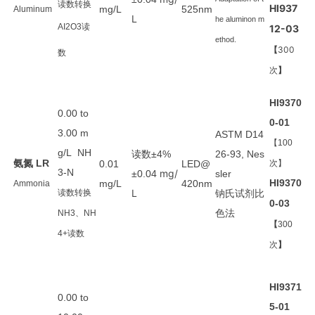
读数转换
HI937
mg/L
525nm
Aluminum
L
he aluminon m
AI2O3
读
12-03
ethod.
【
300
数
次
】
HI9370
0.00 to
0-01
3.00 m
ASTM D14
【100
g/L NH
读数
±4%
26-93, Nes
氨氮
LR
0.01
LED@
次】
3-N
mg/
±0.04
sler
HI9370
mg/L
420nm
Ammonia
L
钠氏试剂比
读数转换
0-03
色法
NH3、NH
【
300
4+读数
次
】
HI9371
0.00 to
5-01