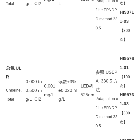
Adaptation o
L
g/L CI
2
次】
Total
f the EPA DP
HI9371
D method 33
1-03
0.5
【
300
次
】
HI9576
1-01
总氯
UL
参照
USEP
R
【100
方
A 330.5
读数
0.000 to
±3%
0.001
LED@
次】
法
m
0.500 m
±0.020
Chlorine,
mg/L
525nm
HI9576
g/L
g/L CI
2
Adaptation o
Total
1-03
f the EPA DP
【
300
D method 33
次
】
0.5