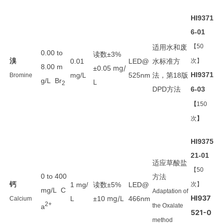
HI9371
6-01
适用
水和废
【50
0.00 to
读数
±3%
溴
水
标准方
0.01
LED@
次】
8.00 m
mg/
±0.05
法
第
版
HI9371
mg/L
525nm
，
18
Bromine
g/L Br
L
2
方法
DPD
6-03
【
150
次
】
HI9375
21-01
适应草酸盐
【50
0 to 400
方法
钙
读数
1 mg/
±5%
LED@
次】
mg/L C
Adaptation of
HI937
mg/L
L
±10
466nm
Calcium
2+
the Oxalate
a
521-0
method