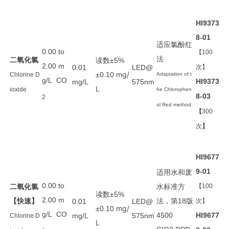
HI9373
8-01
适应氯酚红
0.00 to
【100
法
二氧化氯
读数
±5%
2.00 m
0.01
LED@
次】
mg/
±0.10
Chlorine D
Adaptation of t
g/L CO
HI9373
mg/L
575nm
L
ioxide
he Chlorophen
8-03
2
ol Red method.
【
300
次
】
HI9677
9-01
适用
水和废
0.00 to
二氧化氯
水
标准方
【100
读数
±5%
2.00 m
【快速】
法
第
版
，
18
0.01
LED@
次】
mg/
±0.10
g/L CO
4500
HI9677
mg/L
575nm
Chlorine D
L