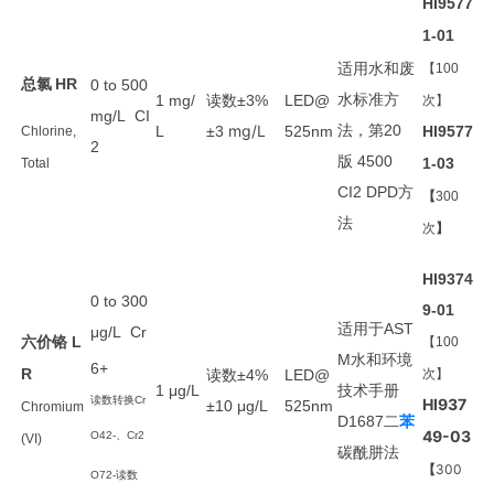
HI9577
1-01
适用
水和废
【100
总氯
HR
0 to 500
水
标准方
读数
1 mg/
±3%
LED@
次】
mg/L CI
法
第
mg/L
，
20
L
±3
525nm
HI9577
Chlorine,
2
版
4500
1-03
Total
方
CI2 DPD
【
300
法
次
】
HI9374
0 to 300
9-01
适用于
AST
μg/L Cr
六价铬
L
【100
水和环境
M
6+
R
读数
±4%
LED@
次】
技术手册
1
μg/L
读数转换Cr
HI937
±10
μg/L
525nm
Chromium
二
苯
D1687
49-03
O42-、Cr2
(VI)
碳酰肼法
【
300
O72-读数