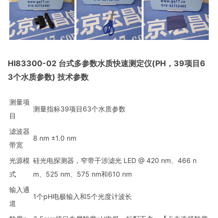
HI83300-02 台式多参数水质快速测定仪(PH，39项目6
3个水质参数) 技术参数
测量项
测量指标39项目63个水质参数
目
滤波器
8 nm ±1.0 nm
带宽
光源模
硅光电探测器，窄带干涉滤光 LED @ 420 nm、466 n
式
m、525 nm、575 nm和610 nm
输入通
1个pH电极输入和5个光度计波长
道