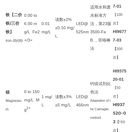
7-01
适用
水和废
铁【二价
水
标准方
【100
0.00 to
读数
±2%
铁/三价
法
第
版
6.00 m
0.01
LED@
，
23
次】
mg/
±0.10
铁】
HI9677
g/L Fe2
mg/L
525nm
3500-Fe
L
菲咯啉
+/3+
B.，
7-03
Iron (II)/(III)
法
【
300
次
】
HI9375
20-01
钙镁试剂比
【50
0 to 150
色法
镁
读数
1 mg/
±3%
LED@
次】
mg/L M
Magnesiu
Adaptation of t
HI937
mg/L
L
±5
466nm
2+
g
m
he Calmagite
520-0
method.
3
【
150
次
】