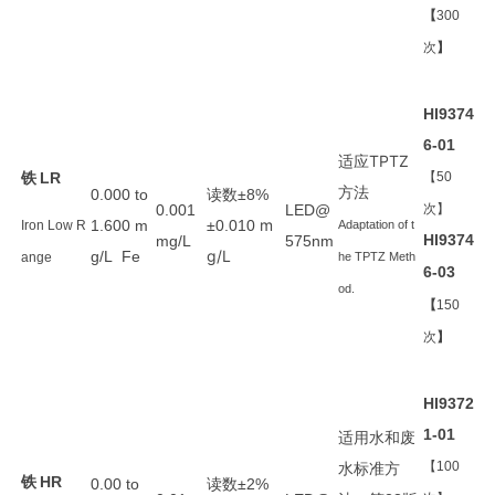
【
300
次
】
HI9374
6-01
适应TPTZ
铁
LR
【50
方法
读数
0.000 to
±8%
0.001
LED@
次】
m
1.600 m
±0.010
Iron Low R
Adaptation of t
HI9374
mg/L
575nm
g/L
g/L Fe
ange
he TPTZ Meth
6-03
od.
【
150
次
】
HI9372
1-01
适用
水和废
水
标准方
【100
铁
HR
读数
0.00 to
±2%