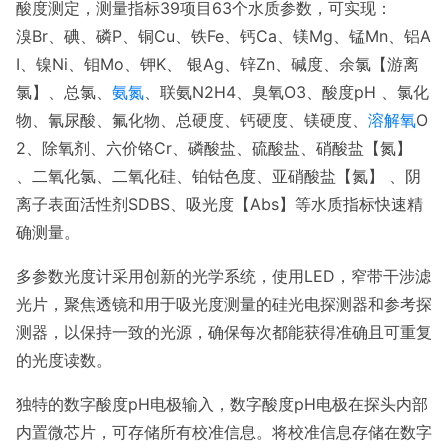
酸度测定，测量指标39项目63个水质参数，可实现：
溴Br、碘、磷P、铜Cu、铁Fe、钙Ca、镁Mg、锰Mn、铝A
I、镍Ni、钼Mo、钾K、 银Ag、锌Zn、碱度、余氯【游离
氯】、总氯、
氨氮
、联氨N2H4、臭氧O3、酸度pH 、氯化
物、氰尿酸、氟化物、总硬度、钙硬度、镁硬度、
溶解氧
O
2、除氧剂、六价铬Cr、磷酸盐、硫酸盐、硝酸盐【氮】
、二氧化氯、二氧化硅、铂钴色度、亚硝酸盐【氮】 、阴
离子表面活性剂SDBS、吸光度【Abs】等水质指标快速精
确测量。
多参数光度计采用创新的光学系统，使用LED，窄带干涉滤
光片，聚焦透镜和用于吸光度测量的硅光电探测器和参考探
测器，以保持一致的光源，确保每次都能获得准确且可重复
的光度读数。
独特的数字酸度pH电极输入，数字酸度pH电极在探头内部
内置微芯片，可存储所有校准信息。将校准信息存储在数字