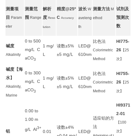
测量项
测量范
解析
精度
波长
测量方法
试剂及
@25º
W
M
目
围
度
预测次
C
Param
Range
aveleng
ethod
Reso
Accuracy
数
eter
th
lution
0 to 500
比色法
HI775-
碱度
读数
1 mg/
±5%
LED@
mg/L C
26
Colorimetric
【25
mg/L
L
±5
610nm
Alkalinity
aCO
Method
次】
3
碱度【海
0 to 300
比色法
HI755-
水】
读数
1 mg/
±5%
LED@
mg/L C
26
Colorimetric
【25
mg/L
L
±5
610nm
Alkalinity,
aCO
Method
次】
3
Marine
HI9371
0.00 to
2-01
适应铝的方
1.00 m
【100
法
读数
±4%
3+
g/L AI
铝
0.01
LED@
次】
mg/
±0.04
Adaptation of t