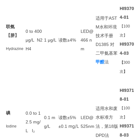
HI9370
4-01
适用于
AST
联氨
水和环境
【100
M
0 to 400
LED@
【肼】
技术手册
次】
读数
μg/L
N2
1
μg/L
±4%
466 n
对
HI9370
D1385
H4
m
Hydrazine
二甲氨基苯
4-03
甲醛
法
【
300
次
】
HI9371
8-01
适用
水和废
【100
碘
0.0 to 1
水
读数
0.1 m
±5%
LED@
标准方
次】
2.5 mg/
mg/L
HI9371
g/L
±0.1
525nm
，
18
Iodine
法
第
版
L I₂
法
8-03
DPD