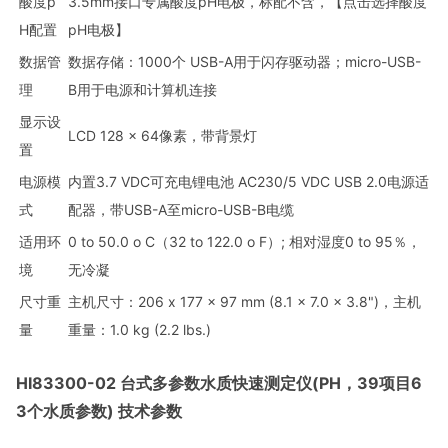
酸度p
3.5mm接口专属酸度pH电极，标配不含，【点击选择酸度
H配置
pH电极】
数据管
数据存储：1000个 USB-A用于闪存驱动器；micro-USB-
理
B用于电源和计算机连接
显示设
LCD 128 x 64像素，带背景灯
置
电源模
内置3.7 VDC可充电锂电池 AC230/5 VDC USB 2.0电源适
式
配器，带USB-A至micro-USB-B电缆
适用环
0 to 50.0 o C（32 to 122.0 o F）; 相对湿度0 to 95％，
境
无冷凝
尺寸重
主机尺寸：206 x 177 x 97 mm (8.1 x 7.0 x 3.8")，主机
量
重量：1.0 kg (2.2 lbs.)
HI83300-02 台式多参数水质快速测定仪(PH，39项目6
3个水质参数) 技术参数