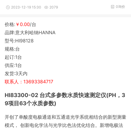
0询价
2023-12-19 15:30
2079
价格:
￥0.00
/台
品牌:意大利哈纳HANNA
型号:HI98128
规格:台
起订:1台
供应:1台
发货:3天内
联系人：13693384717
HI83300-02 台式多参数水质快速测定仪(PH，3
9项目63个水质参数)
开创了单酸度电极通道和五通道光学系统相结合的新型测量
模式， 创新电化学法与光学比色法优化结合。新增电极法