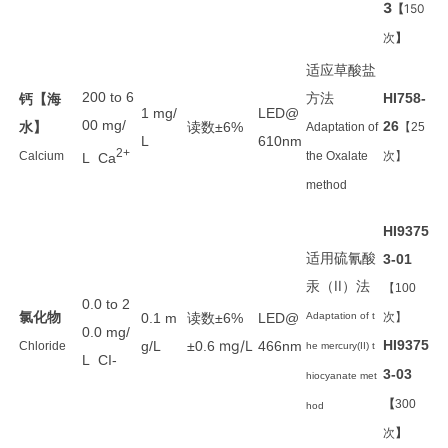
3
【
150
次
】
适应草酸盐
200 to 6
方法
钙
【海
HI758-
1 mg/
LED@
00 mg/
水】
读数
26
±6%
Adaptation of
【25
L
610nm
2+
Calcium
the Oxalate
次】
L Ca
method
HI9375
适用硫氰酸
3-01
汞（II）法
【100
0.0 to 2
氯化物
读数
0.1 m
±6%
LED@
Adaptation of t
次】
0.0 mg/
mg/L
HI9375
g/L
±0.6
466nm
Chloride
he mercury(II) t
L CI-
3-03
hiocyanate met
【
300
hod
次
】