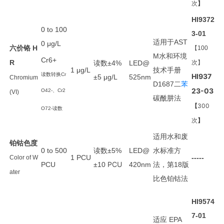
次
】
HI9372
0 to 100
3-01
适用于
AST
0 μg/L
六价铬
H
【100
水和环境
M
Cr6+
R
读数
±4%
LED@
次】
技术手册
1
μg/L
读数转换Cr
HI937
±5
μg/L
525nm
Chromium
二
苯
D1687
23-03
O42-、Cr2
(VI)
碳酰肼法
【
300
O72-读数
次
】
适用
水和废
铂钴色度
读数
水
标准方
0 to 500
±5%
LED@
1 PCU
-----
Color of W
PCU
法
第
版
PCU
±10
420nm
，
18
ater
比色铂钴法
HI9574
7-01
适应
EPA