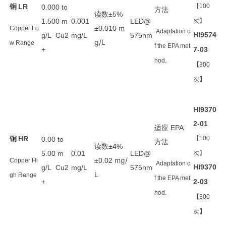
铜
LR
【100
0.000 to
方法
读数
±5%
1.500 m
0.001
LED@
次】
m
±0.010
Copper Lo
Adaptation o
HI9574
g/L Cu2
mg/L
575nm
g/L
w Range
f the EPA met
+
7-03
hod.
【
300
次
】
HI9370
2-01
适应
EPA
铜
HR
【100
0.00 to
方法
读数
±4%
5.00 m
0.01
LED@
次】
mg/
±0.02
Copper Hi
Adaptation o
HI9370
g/L Cu2
mg/L
575nm
L
gh Range
f the EPA met
+
2-03
hod.
【
300
次
】