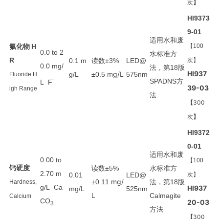
次
】
HI9373
9-01
适用
水和废
氟化物
H
【100
0.0 to 2
水
标准方
R
读数
0.1 m
±3%
LED@
次】
0.0 mg/
法
第
版
，
18
HI937
mg/L
g/L
±0.5
575nm
Fluoride
H
-
方
SPADNS
L F
39-03
igh Range
法
【
300
次
】
HI9372
0-01
适用
水和废
0.00 to
【100
钙硬度
读数
水
标准方
±5%
2.70 m
0.01
LED@
次】
mg/
法
第
版
±0.11
，
18
Hardness,
g/L Ca
HI937
mg/L
525nm
L
Calmagite
Calcium
CO
20-03
3
方法
【
300