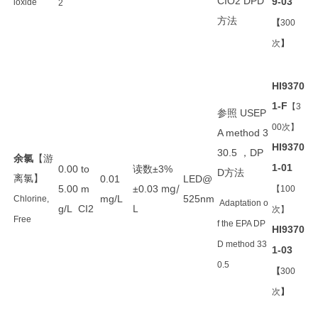
CIO2 DPD
9-03
ioxide
2
方法
【
300
次
】
HI9370
1-F
【3
参照
USEP
00次】
A method 3
HI9370
30.5 ，DP
余氯
【游
1-01
读数
0.00 to
±3%
方法
D
离氯】
0.01
LED@
mg/
5.00 m
±0.03
【100
mg/L
525nm
Chlorine,
Adaptation o
L
g/L CI
2
次】
Free
f the EPA DP
HI9370
D method 33
1-03
0.5
【
300
次
】