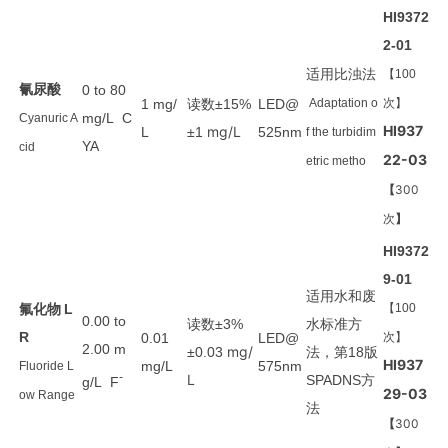
HI9372
2-01
适用比浊法
【100
氰尿酸
0 to 80
读数
1 mg/
±15%
LED@
Adaptation o
次】
mg/L C
Cyanuric A
HI937
mg/L
L
±1
525nm
f the turbidim
YA
cid
22-03
etric metho
【
300
次
】
HI9372
9-01
适用
水和废
氟化物
L
【100
0.00 to
读数
水
标准方
±3%
R
0.01
LED@
次】
2.00 m
mg/
法
第
版
±0.03
，
18
HI937
mg/L
575nm
Fluoride L
-
L
方
SPADNS
g/L F
29-03
ow Range
法
【
300