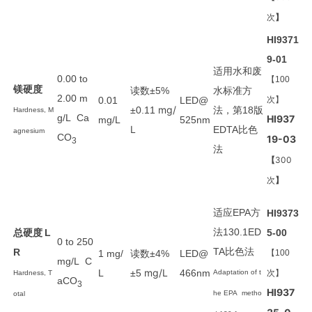
次
】
HI9371
9-01
适用
水和废
0.00 to
【100
镁硬度
读数
水
标准方
±5%
2.00 m
0.01
LED@
次】
mg/
法
第
版
±0.11
，
18
Hardness, M
g/L Ca
HI937
mg/L
525nm
L
比色
EDTA
agnesium
CO
19-03
3
法
【
300
次
】
适应
方
EPA
HI9373
法
总硬度
130.1ED
L
5-00
0 to 250
比色法
TA
R
读数
1 mg/
±4%
LED@
【100
mg/L C
mg/L
L
±5
466nm
Adaptation of t
次】
Hardness, T
aCO
3
HI937
he EPA metho
otal