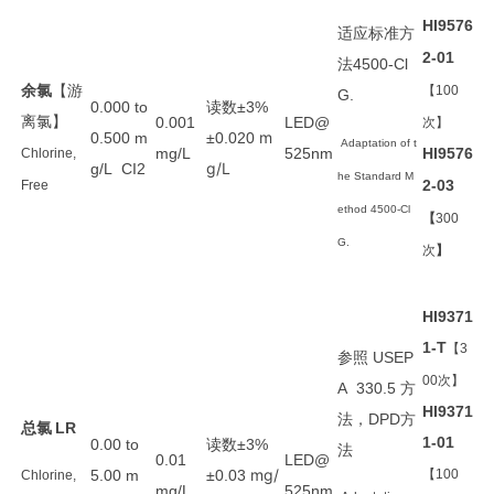
HI9576
适应标准方
2-01
法
4500-Cl
余氯
【游
【100
G.
读数
0.000 to
±3%
离氯】
0.001
LED@
次】
m
0.500 m
±0.020
Adaptation of t
mg/L
525nm
HI9576
Chlorine,
g/L
g/L CI
2
he Standard M
2-03
Free
ethod 4500-Cl
【
300
G.
次
】
HI9371
1-T
【3
参照
USEP
00次
】
方
A 330.5
HI9371
法
方
，DPD
总氯
LR
1-01
读数
0.00 to
±3%
法
0.01
LED@
mg/
5.00 m
±0.03
【100
Chlorine,
mg/L
525nm