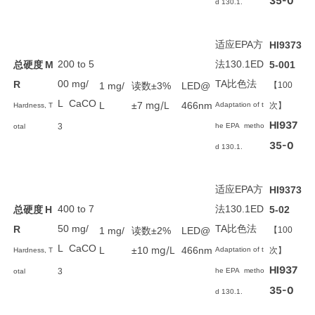
35-0
d 130.1.
适应
方
EPA
HI9373
法
总硬度
200 to 5
130.1ED
M
5-001
比色法
00 mg/
TA
R
读数
1 mg/
±3%
LED@
【100
L CaCO
mg/L
L
±7
466nm
Adaptation of t
次】
Hardness, T
HI937
3
he EPA metho
otal
35-0
d 130.1.
适应
方
EPA
HI9373
法
总硬度
400 to 7
130.1ED
H
5-02
比色法
50 mg/
TA
R
读数
1 mg/
±2%
LED@
【100
L CaCO
mg/L
L
±10
466nm
Adaptation of t
次】
Hardness, T
HI937
3
he EPA metho
otal
35-0
d 130.1.