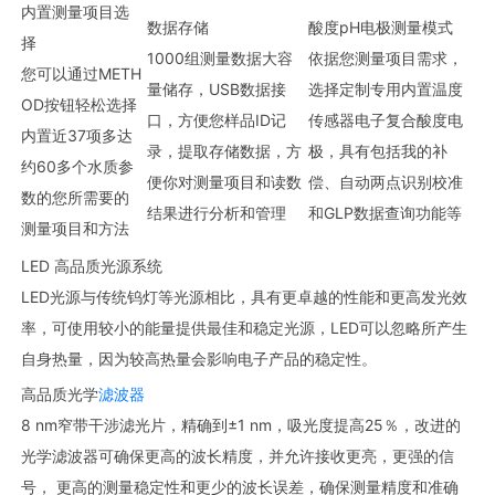
内置测量项目选
数据存储
酸度pH电极测量模式
择
1000组测量数据大容
依据您测量项目需求，
您可以通过METH
量储存，USB数据接
选择定制专用内置温度
OD按钮轻松选择
口，方便您样品ID记
传感器电子复合酸度电
内置近37项多达
录，提取存储数据，方
极，具有包括我的补
约60多个水质参
便你对测量项目和读数
偿、自动两点识别校准
数的您所需要的
结果进行分析和管理
和GLP数据查询功能等
测量项目和方法
LED 高品质光源系统
LED光源与传统钨灯等光源相比，具有更卓越的性能和更高发光效
率，可使用较小的能量提供最佳和稳定光源，LED可以忽略所产生
自身热量，因为较高热量会影响电子产品的稳定性。
高品质光学
滤波器
8 nm窄带干涉滤光片，精确到±1 nm，吸光度提高25％，改进的
光学滤波器可确保更高的波长精度，并允许接收更亮，更强的信
号， 更高的测量稳定性和更少的波长误差，确保测量精度和准确