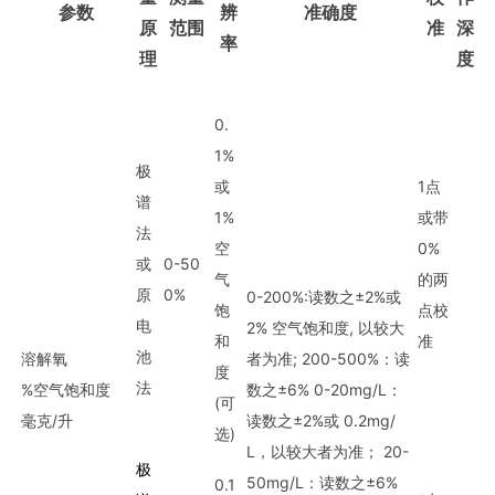
参数
辨
准确度
原
范围
准
深
率
理
度
0.
1%
极
或
1点
谱
1%
或带
法
空
0%
或
0-50
气
的两
原
0%
0-200%:读数之±2%或
饱
点校
电
2% 空气饱和度, 以较大
和
准
池
溶解氧
者为准; 200-500%：读
度
法
%空气饱和度
数之±6% 0-20mg/L：
(可
毫克/升
读数之±2%或 0.2mg/
选)
L，以较大者为准； 20-
极
50mg/L：读数之±6%
0.1