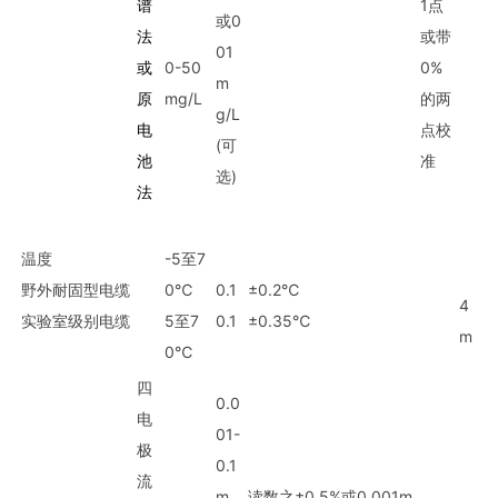
谱
1点
或0
法
或带
01
或
0-50
0%
m
原
mg/L
的两
g/L
电
点校
(可
池
准
选)
法
温度
-5至7
野外耐固型电缆
0℃
0.1
±0.2℃
4
实验室级别电缆
5至7
0.1
±0.35℃
m
0℃
四
0.0
电
01-
极
0.1
流
m
读数之±0.5%或0.001m