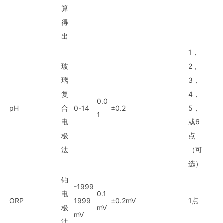
算
得
出
1，
玻
2，
璃
3，
复
4，
0.0
pH
合
0-14
±0.2
5，
1
电
或6
极
点
法
（可
选）
铂
-1999
电
0.1
ORP
1999
±0.2mV
1点
极
mV
mV
法