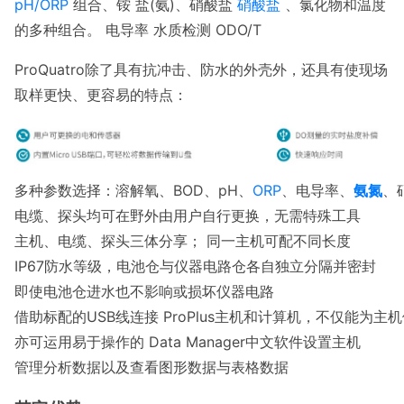
pH/ORP
组合、铵 盐(氨)、硝酸盐
硝酸盐
、氯化物和温度
的多种组合。 电导率 水质检测 ODO/T
ProQuatro
除了具有抗冲击、防水的外壳外，还具有使现场
取样更快、更容易的特点：
多种参数选择：溶解氧、BOD、pH、
ORP
、电导率、
氨氮
、
电缆、探头均可在野外由用户自行更换，无需特殊工具
主机、电缆、探头三体分享； 同一主机可配不同长度
IP67防水等级，电池仓与仪器电路仓各自独立分隔并密封
即使电池仓进水也不影响或损坏仪器电路
借助标配的USB线连接 ProPlus主机和计算机，不仅能为主
亦可运用易于操作的 Data Manager中文软件设置主机
管理分析数据以及查看图形数据与表格数据