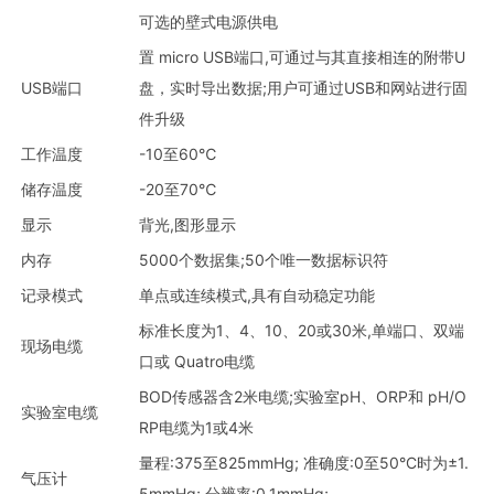
可选的壁式电源供电
置 micro USB端口,可通过与其直接相连的附带U
USB端口
盘，实时导出数据;用户可通过USB和网站进行固
件升级
工作温度
-10至60℃
储存温度
-20至70℃
显示
背光,图形显示
内存
5000个数据集;50个唯一数据标识符
记录模式
单点或连续模式,具有自动稳定功能
标准长度为1、4、10、20或30米,单端口、双端
现场电缆
口或 Quatro电缆
BOD传感器含2米电缆;实验室pH、ORP和 pH/O
实验室电缆
RP电缆为1或4米
量程:375至825mmHg; 准确度:0至50°C时为±1.
气压计
5mmHg; 分辨率:0.1mmHg;