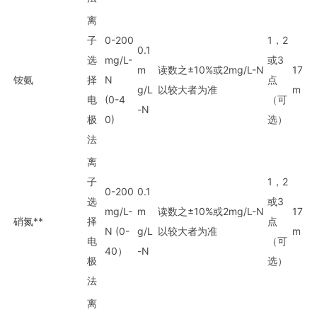
离
子
0-200
1，2
0.1
选
mg/L-
或3
m
读数之±10%或2mg/L-N
17
铵氨
择
N
点
g/L
以较大者为准
m
电
(0-4
（可
-N
极
0)
选）
法
离
子
1，2
0-200
0.1
选
或3
mg/L-
m
读数之±10%或2mg/L-N
17
硝氮**
择
点
N (0-
g/L
以较大者为准
m
电
（可
40）
-N
极
选）
法
离