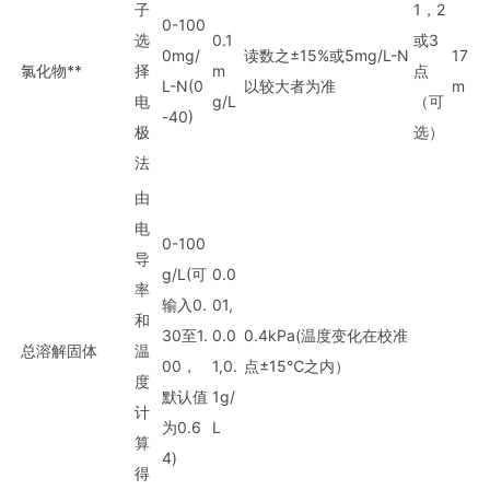
子
1，2
0-100
选
0.1
或3
0mg/
读数之±15%或5mg/L-N
17
氯化物**
择
m
点
L-N(0
以较大者为准
m
电
g/L
（可
-40)
极
选）
法
由
电
0-100
导
g/L(可
0.0
率
输入0.
01,
和
30至1.
0.0
0.4kPa(温度变化在校准
总溶解固体
温
00，
1,0.
点±15℃之内）
度
默认值
1g/
计
为0.6
L
算
4)
得