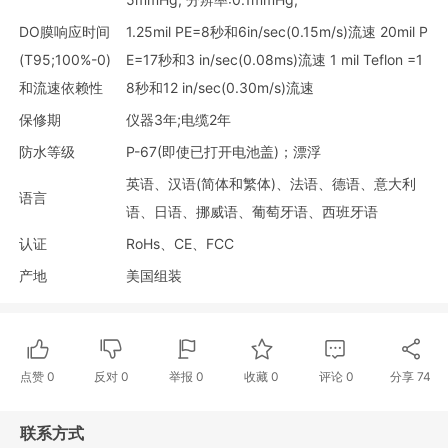
DO膜响应时间
1.25mil PE=8秒和6in/sec(0.15m/s)流速 20mil P
(T95;100%-0)
E=17秒和3 in/sec(0.08ms)流速 1 mil Teflon =1
和流速依赖性
8秒和12 in/sec(0.30m/s)流速
保修期
仪器3年;电缆2年
防水等级
P-67(即使已打开电池盖)；漂浮
英语、汉语(简体和繁体)、法语、德语、意大利
语言
语、日语、挪威语、葡萄牙语、西班牙语
认证
RoHs、CE、FCC
产地
美国组装
点赞
0
反对
0
举报 0
收藏 0
评论
0
分享
74
联系方式