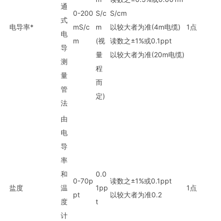
通
0-200
S/c
S/cm
式
电导率*
mS/c
m
以较大者为准(4m电缆)
1点
电
m
(视
读数之±1%或0.1ppt
导
量
以较大者为准(20m电缆)
测
程
量
而
管
定)
法
由
电
导
率
和
0.0
0-70p
读数之±1%或0.1ppt
盐度
温
1pp
1点
pt
以较大者为准0.2
度
t
计