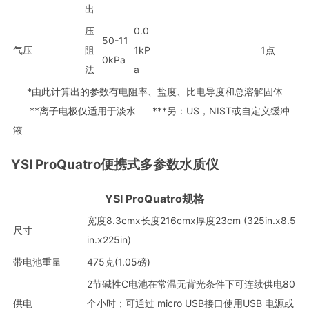
出
压
0.0
50-11
气压
阻
1kP
1点
0kPa
法
a
*由此计算出的参数有电阻率、盐度、比电导度和总溶解固体
**离子电极仅适用于淡水 ***另：US，NIST或自定义缓冲
液
YSI ProQuatro便携式多参数水质仪
YSI ProQuatro规格
宽度8.3cmx长度216cmx厚度23cm (325in.x8.5
尺寸
in.x225in)
带电池重量
475克(1.05磅)
2节碱性C电池在常温无背光条件下可连续供电80
供电
个小时；可通过 micro USB接口使用USB 电源或