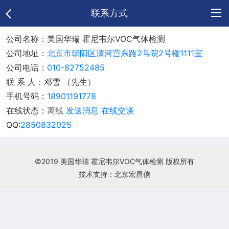
联系方式
公司名称：美国华瑞 霍尼韦尔VOC气体检测
网
公司地址：
北京市朝阳区清河营东路2号院2号楼1111室
站
公
公司电话：
010-82752485
联 系 人：邓雪 （先生）
首
司
供
手机号码：
18901191778
在线状态：
离线
发送消息
在线交谈
页
介
应
新
QQ:
2850832025
绍
产
闻
联
品
中
系
©2019 美国华瑞 霍尼韦尔VOC气体检测 版权所有
技术支持：北京宏昌信
心
方
式