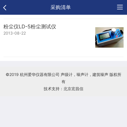
采购清单
网
粉尘仪LD-5粉尘测试仪
2013-08-22
站
公
首
司
供
页
介
应
采
©2019 杭州爱华仪器有限公司 声级计，噪声计，建筑噪声 版权所
绍
产
购
技
有
技术支持：北京宏昌信
品
清
术
荣
单
文
誉
联
章
资
系