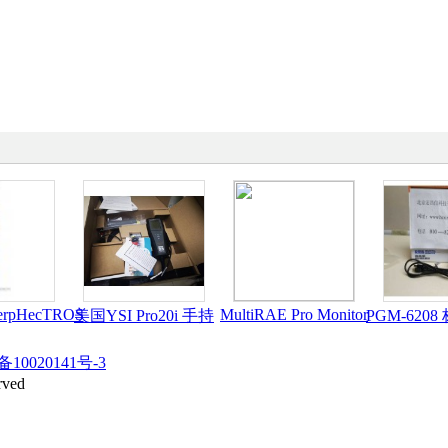
erpHecTROS
MultiRAE Pro Monitor
美国YSI Pro20i 手持
PGM-620
备10020141号-3
ved