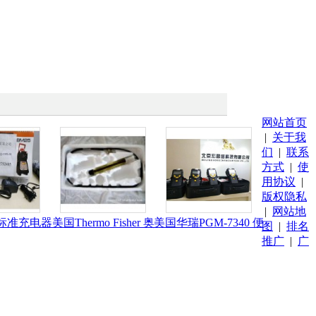
网站首页
|
关于我
们
|
联系
方式
|
使
用协议
|
版权隐私
|
网站地
8 标准充电器
美国Thermo Fisher 奥
美国华瑞PGM-7340 便
图
|
排名
推广
|
广