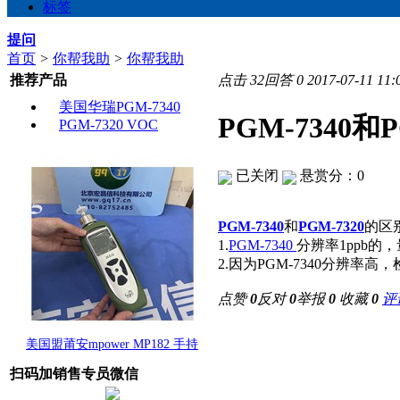
标签
提问
首页
>
你帮我助
>
你帮我助
推荐产品
点击
32
回答
0
2017-07-11 11:
美国华瑞PGM-7340
PGM-7340和
PGM-7320 VOC
已关闭
悬赏分：0
PGM-7340
和
PGM-7320
的区
1.
PGM-7340
分辨率1ppb的，
2.因为PGM-7340分辨率
点赞
0
反对
0
举报
0
收藏
0
评
美国盟莆安mpower MP182 手持
扫码加销售专员微信