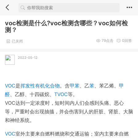
voc检测是什么?voc检测含哪些？voc如何检
测？
79
点击
0
回答
已关闭
2022-05-12
VOC
是
挥发性有机化合物
。含
甲苯
、乙
苯
、苯乙烯、
甲
醛
、乙醇、十四碳烷、
TVOC
等。
VOC达到一定浓度时，短时间内人们会感到头痛、恶心
等，严重时会出现抽搐，并会伤害到人的肝脏、肾脏、大脑
和神经系统。
VOC
室外主要来自燃料燃烧和交通运输；室内主要来自燃