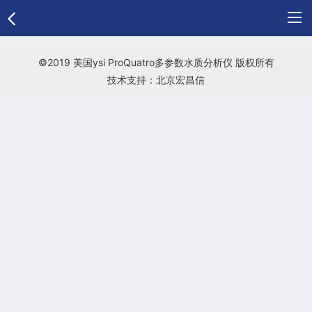
网
©2019 美国ysi ProQuatro多参数水质分析仪 版权所有
技术支持：北京宏昌信
站
公
首
司
供
页
介
应
采
绍
产
购
新
品
清
闻
荣
单
中
誉
联
心
资
系